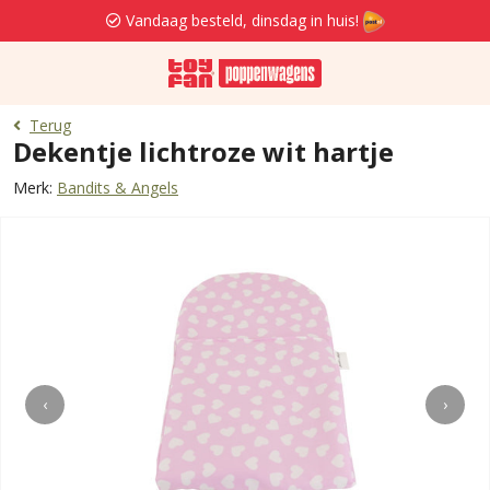
Vandaag besteld, dinsdag in huis!
Terug
Dekentje lichtroze wit hartje
Merk:
Bandits & Angels
‹
›