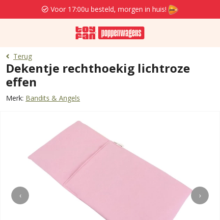
Voor 17:00u besteld, morgen in huis!
Terug
Dekentje rechthoekig lichtroze
effen
Merk:
Bandits & Angels
‹
›