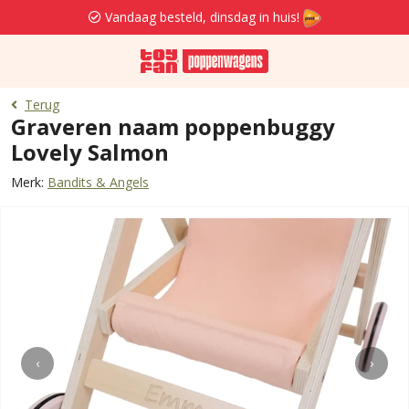
Vandaag besteld, dinsdag in huis!
Terug
Graveren naam poppenbuggy
Lovely Salmon
Merk:
Bandits & Angels
‹
›