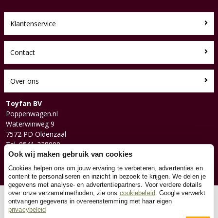
Klantenservice
Contact
Over ons
Toyfan BV
Poppenwagen.nl
Waterwinweg 9
7572 PD Oldenzaal
Tel. 0541-228000
Facebook
Ook wij maken gebruik van cookies
Instagram
Cookies helpen ons om jouw ervaring te verbeteren, advertenties en
content te personaliseren en inzicht in bezoek te krijgen. We delen je
gegevens met analyse- en advertentiepartners. Voor verdere details
over onze verzamelmethoden, zie ons
cookiebeleid
. Google verwerkt
© 2026 Toyfan BV
ontvangen gegevens in overeenstemming met haar eigen
privacybeleid
Algemene voorwaarden
Disclaimer
Privacy
Cookies