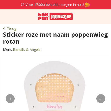
Voor 17:00u besteld, morgen in huis!
Terug
Sticker roze met naam poppenwieg
rotan
Merk:
Bandits & Angels
‹
›