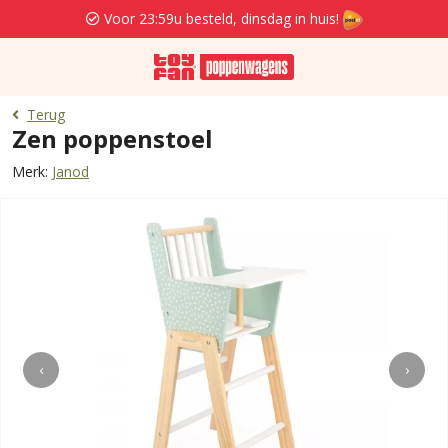
Voor 23:59u besteld, dinsdag in huis!
Terug
Zen poppenstoel
Merk:
Janod
‹
›