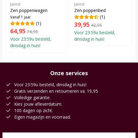
Janod
Janod
Zen poppenwagen
Zen poppenbed
(1)
Vanaf 1 jaar
(1)
39,95
42,95
64,95
74,95
Voor 23:59u besteld,
Voor 23:59u besteld,
dinsdag in huis!
dinsdag in huis!
Onze services
Voor 23:59u besteld, dinsdag in huis!
Gratis verzenden en retourneren va. 19,95
Volledige garantie.
Kies jouw afleverdatum.
100 dagen op zicht.
Eigen magazijn en voorraad.