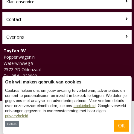
Klantenservice
Contact
Over ons
Toyfan BV
Poppenwagen.nl
Waterwinweg 9
7572 PD Oldenzaal
Tel. 0541-228000
Facebook
Ook wij maken gebruik van cookies
Instagram
Cookies helpen ons om jouw ervaring te verbeteren, advertenties en
content te personaliseren en inzicht in bezoek te krijgen. We delen je
gegevens met analyse- en advertentiepartners. Voor verdere details
over onze verzamelmethoden, zie ons
cookiebeleid
. Google verwerkt
© 2026 Toyfan BV
ontvangen gegevens in overeenstemming met haar eigen
privacybeleid
Algemene voorwaarden
Disclaimer
Privacy
Cookies
Details
OK