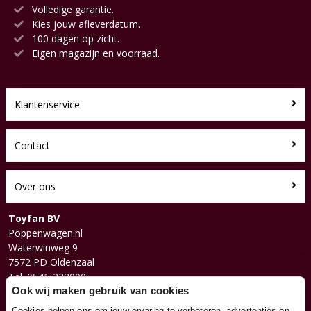
Volledige garantie.
Kies jouw afleverdatum.
100 dagen op zicht.
Eigen magazijn en voorraad.
Klantenservice
Contact
Over ons
Toyfan BV
Poppenwagen.nl
Waterwinweg 9
7572 PD Oldenzaal
Tel. 0541-228000
Facebook
Ook wij maken gebruik van cookies
Instagram
Cookies helpen ons om jouw ervaring te verbeteren, advertenties en