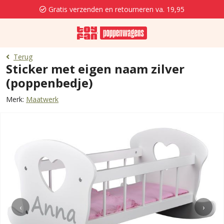
Gratis verzenden en retourneren va. 19,95
Terug
Sticker met eigen naam zilver
(poppenbedje)
Merk:
Maatwerk
‹
›