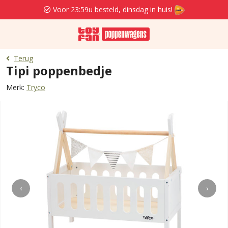
Voor 23:59u besteld, dinsdag in huis!
Terug
Tipi poppenbedje
Merk:
Tryco
‹
›