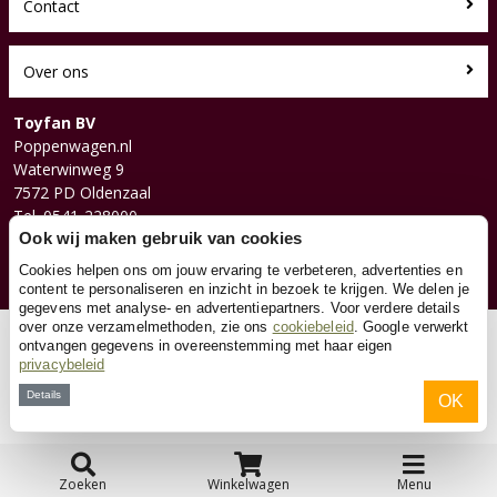
Contact
Over ons
Toyfan BV
Poppenwagen.nl
Waterwinweg 9
7572 PD Oldenzaal
Tel. 0541-228000
Facebook
Ook wij maken gebruik van cookies
Instagram
Cookies helpen ons om jouw ervaring te verbeteren, advertenties en
content te personaliseren en inzicht in bezoek te krijgen. We delen je
gegevens met analyse- en advertentiepartners. Voor verdere details
over onze verzamelmethoden, zie ons
cookiebeleid
. Google verwerkt
© 2026 Toyfan BV
ontvangen gegevens in overeenstemming met haar eigen
privacybeleid
Algemene voorwaarden
Disclaimer
Privacy
Cookies
Details
OK
Zoeken
Winkelwagen
Menu