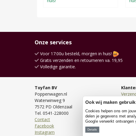
huis!
hui
Onze services
Voor 17:00u besteld, morgen in huis!
Gratis verzenden en retourneren va. 19,95
Volledige garantie.
Toyfan BV
Klante
Poppenwagen.nl
Verzen
Waterwinweg 9
Bezorg
Ook wij maken gebruik
7572 PD Oldenzaal
Bestell
Cookies helpen ons om jouw e
Tel. 0541-228000
Betale
delen je gegevens met analy
Contact
Retour
Google verwerkt ontvangen
Facebook
Garanti
Details
Instagram