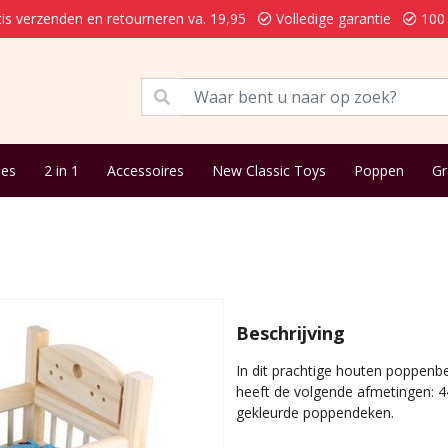
is verzenden en retourneren va. 19,95
Volledige garantie
100 
jes
2 in 1
Accessoires
New Classic Toys
Poppen
Gr
Beschrijving
In dit prachtige houten poppenb
heeft de volgende afmetingen: 44
gekleurde poppendeken.