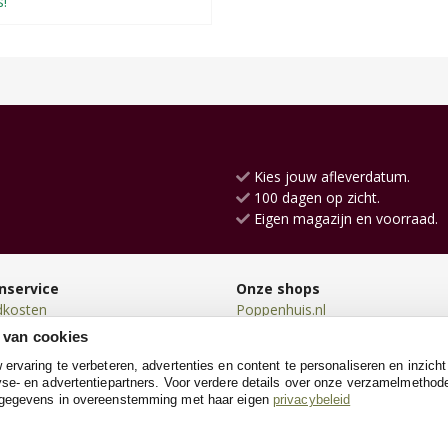
s!
Kies jouw afleverdatum.
100 dagen op zicht.
Eigen magazijn en voorraad.
nservice
Onze shops
dkosten
Poppenhuis.nl
en
Kinderkeuken.nl
 van cookies
en
Loopfietsen.nl
rvaring te verbeteren, advertenties en content te personaliseren en inzicht
n
Loopauto.nl
se- en advertentiepartners. Voor verdere details over onze verzamelmethod
neren
Loopwagens.nl
 gegevens in overeenstemming met haar eigen
privacybeleid
e
Kinderkoffer.nl