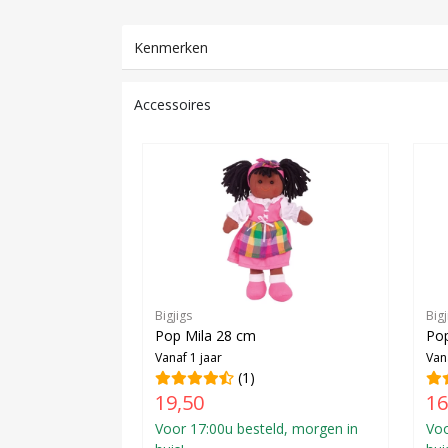
Kenmerken
Accessoires
Bigjigs
Bigj
Pop Mila 28 cm
Po
Vanaf 1 jaar
Van
(1)
19,50
16
Voor 17:00u besteld, morgen in
Voo