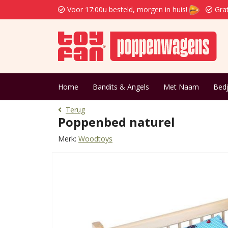
Voor 17:00u besteld, morgen in huis!
Grat
Home
Bandits & Angels
Met Naam
Bed
Terug
Poppenbed naturel
Merk:
Woodtoys