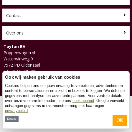
Contact
Over ons
Toyfan BV
Poppenwagen.nl
Waterwinweg 9
7572 PD Oldenzaal
Tel. 0541-228000
Facebook
Ook wij maken gebruik van cookies
Instagram
Cookies helpen ons om jouw ervaring te verbeteren, advertenties en
content te personaliseren en inzicht in bezoek te krijgen. We delen je
gegevens met analyse- en advertentiepartners. Voor verdere details
over onze verzamelmethoden, zie ons
cookiebeleid
. Google verwerkt
© 2026 Toyfan BV
ontvangen gegevens in overeenstemming met haar eigen
privacybeleid
Algemene voorwaarden
Disclaimer
Privacy
Cookies
Details
OK