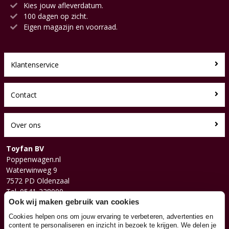
Kies jouw afleverdatum.
100 dagen op zicht.
Eigen magazijn en voorraad.
Klantenservice
Contact
Over ons
Toyfan BV
Poppenwagen.nl
Waterwinweg 9
7572 PD Oldenzaal
Tel. 0541-228000
Facebook
Ook wij maken gebruik van cookies
Instagram
Cookies helpen ons om jouw ervaring te verbeteren, advertenties en
content te personaliseren en inzicht in bezoek te krijgen. We delen je