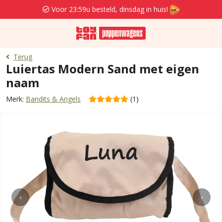
Voor 23:59u besteld, dinsdag in huis!
Terug
Luiertas Modern Sand met eigen
naam
Merk:
Bandits & Angels
(1)
‹
›