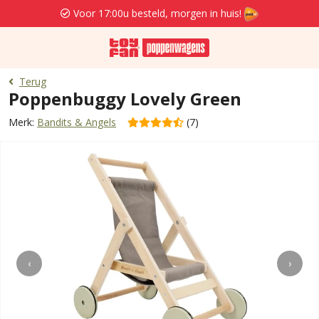
Voor 17:00u besteld, morgen in huis!
Terug
Poppenbuggy Lovely Green
Merk:
Bandits & Angels
(7)
‹
›