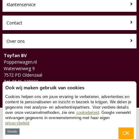
Klantenservice
Contact
Over ons
Toyfan BV
Poppenwagen.nl
Waterwinweg 9
7572 PD Oldenzaal
Tel. 0541-228000
Facebook
Ook wij maken gebruik van cookies
Instagram
Cookies helpen ons om jouw ervaring te verbeteren, advertenties en
content te personaliseren en inzicht in bezoek te krijgen. We delen je
gegevens met analyse- en advertentiepartners. Voor verdere details
over onze verzamelmethoden, zie ons
cookiebeleid
. Google verwerkt
© 2026 Toyfan BV
ontvangen gegevens in overeenstemming met haar eigen
privacybeleid
Algemene voorwaarden
Disclaimer
Privacy
Cookies
Details
OK