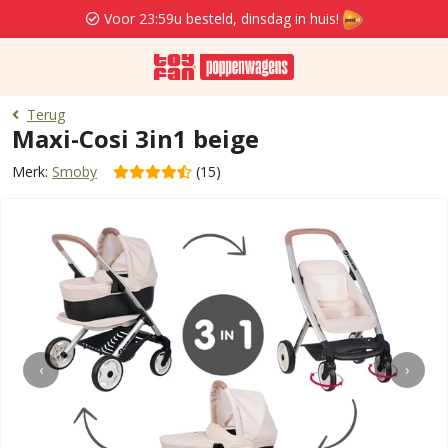
Voor 23:59u besteld, dinsdag in huis!
Terug
Maxi-Cosi 3in1 beige
Merk:
Smoby
(15)
‹
›