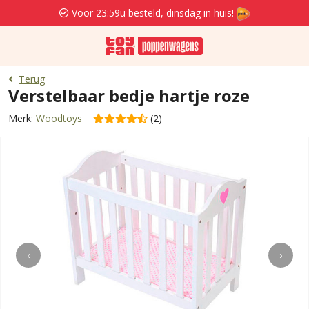
Voor 23:59u besteld, dinsdag in huis!
Terug
Verstelbaar bedje hartje roze
Merk:
Woodtoys
(2)
‹
›