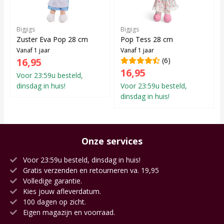
Bigjigs
Bigjigs
Zuster Eva Pop 28 cm
Pop Tess 28 cm
Vanaf 1 jaar
Vanaf 1 jaar
16,95
(6)
16,95
Voor 23:59u besteld,
dinsdag in huis!
Voor 23:59u besteld,
dinsdag in huis!
Onze services
Voor 23:59u besteld, dinsdag in huis!
Gratis verzenden en retourneren va. 19,95
Volledige garantie.
Kies jouw afleverdatum.
100 dagen op zicht.
Eigen magazijn en voorraad.