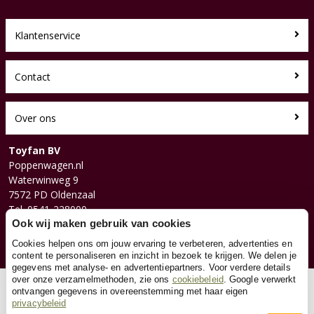
Klantenservice
Contact
Over ons
Toyfan BV
Poppenwagen.nl
Waterwinweg 9
7572 PD Oldenzaal
Tel. 0541-228000
Facebook
Ook wij maken gebruik van cookies
Instagram
Cookies helpen ons om jouw ervaring te verbeteren, advertenties en
content te personaliseren en inzicht in bezoek te krijgen. We delen je
gegevens met analyse- en advertentiepartners. Voor verdere details
over onze verzamelmethoden, zie ons
cookiebeleid
. Google verwerkt
© 2026 Toyfan BV
ontvangen gegevens in overeenstemming met haar eigen
privacybeleid
Algemene voorwaarden
Disclaimer
Privacy
Cookies