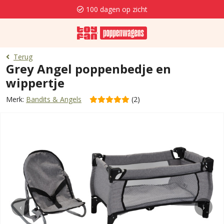
100 dagen op zicht
Terug
Grey Angel poppenbedje en
wippertje
Merk:
Bandits & Angels
(2)
‹
›