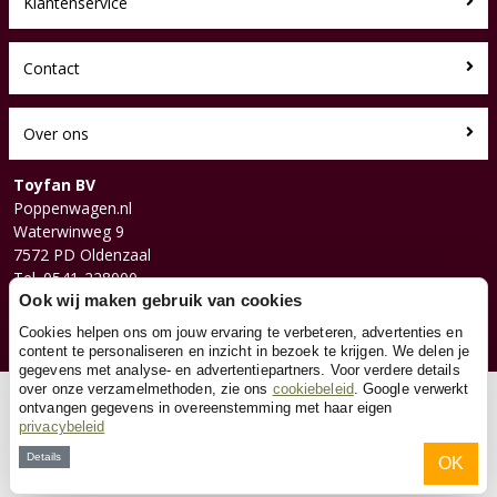
Klantenservice
Contact
Over ons
Toyfan BV
Poppenwagen.nl
Waterwinweg 9
7572 PD Oldenzaal
Tel. 0541-228000
Facebook
Ook wij maken gebruik van cookies
Instagram
Cookies helpen ons om jouw ervaring te verbeteren, advertenties en
content te personaliseren en inzicht in bezoek te krijgen. We delen je
gegevens met analyse- en advertentiepartners. Voor verdere details
over onze verzamelmethoden, zie ons
cookiebeleid
. Google verwerkt
© 2026 Toyfan BV
ontvangen gegevens in overeenstemming met haar eigen
privacybeleid
Algemene voorwaarden
Disclaimer
Privacy
Cookies
Details
OK