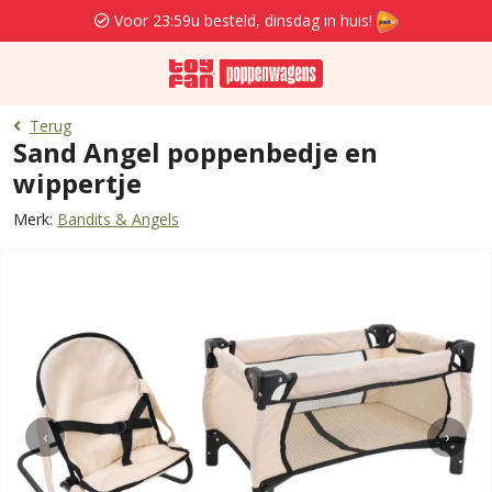
Voor 23:59u besteld, dinsdag in huis!
Terug
Sand Angel poppenbedje en
wippertje
Merk:
Bandits & Angels
‹
›