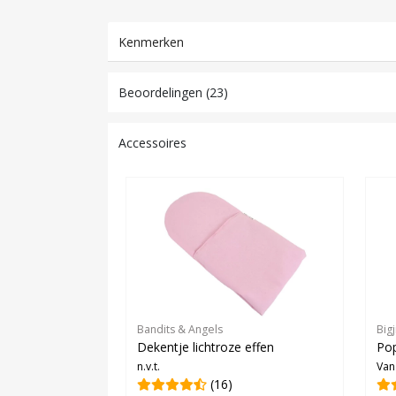
Kenmerken
Beoordelingen (23)
Accessoires
Bandits & Angels
Bigj
Dekentje lichtroze effen
Po
n.v.t.
Van
(16)