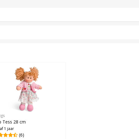
igs
p Tess 28 cm
af 1 jaar
(6)