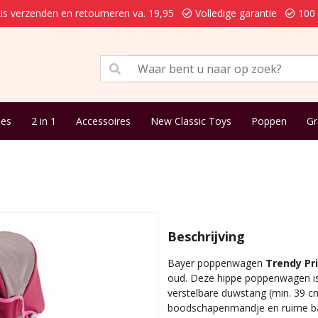
is verzenden en retourneren va. 19,95
Volledige garantie
100 
jes
2 in 1
Accessoires
New Classic Toys
Poppen
Gr
Beschrijving
Bayer poppenwagen
Trendy Pr
oud. Deze hippe poppenwagen is 
verstelbare duwstang (min. 39 cm
boodschapenmandje en ruime bak