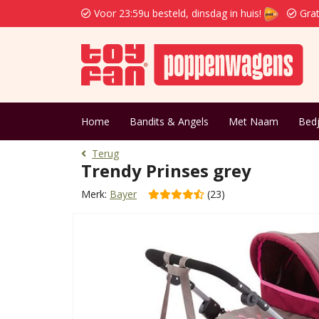
Voor 23:59u besteld, dinsdag in huis!
Grat
Home
Bandits & Angels
Met Naam
Bed
Terug
Trendy Prinses grey
Merk:
Bayer
(23)