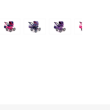
n met verstelbare duwstang.