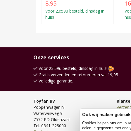
8,95
16
Voor 23:59u besteld, dinsdag in
Voo
huis!
hui
Onze services
Voor 23:59u besteld, dinsdag in huis!
Gratis verzenden en retourneren va. 19,95
Volledige garantie.
Toyfan BV
Klante
Poppenwagen.nl
Verzen
Waterwinweg 9
Bezorg
Ook wij maken gebruik
7572 PD Oldenzaal
Bestell
Cookies helpen ons om jouw e
Tel. 0541-228000
Betale
delen je gegevens met analy