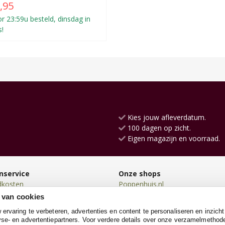
,95
r 23:59u besteld, dinsdag in
s!
Kies jouw afleverdatum.
100 dagen op zicht.
Eigen magazijn en voorraad.
nservice
Onze shops
dkosten
Poppenhuis.nl
en
Kinderkeuken.nl
 van cookies
en
Loopfietsen.nl
rvaring te verbeteren, advertenties en content te personaliseren en inzicht
n
Loopauto.nl
se- en advertentiepartners. Voor verdere details over onze verzamelmethod