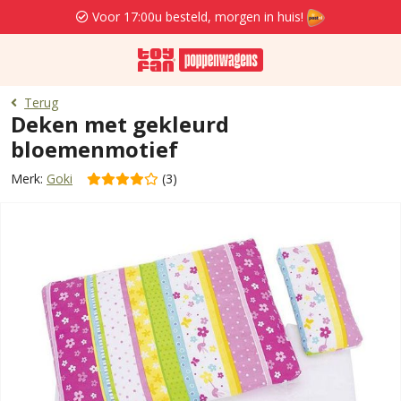
Voor 17:00u besteld, morgen in huis!
Terug
Deken met gekleurd
bloemenmotief
Merk:
Goki
(3)