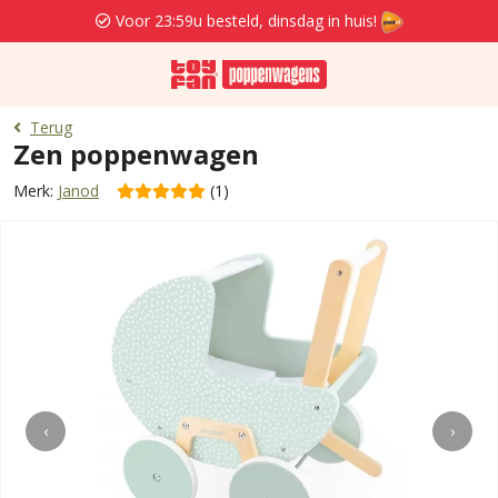
Voor 23:59u besteld, dinsdag in huis!
Terug
Zen poppenwagen
Merk:
Janod
(1)
‹
›