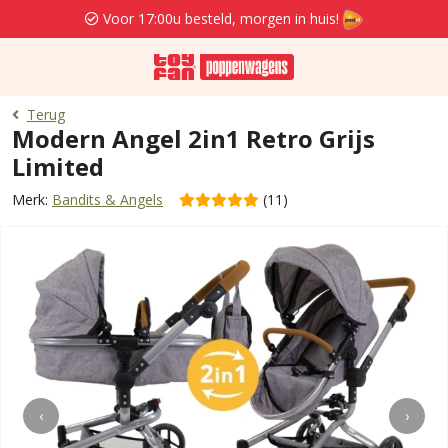
Voor 17:00u besteld, morgen in huis!
Terug
Modern Angel 2in1 Retro Grijs
Limited
Merk:
Bandits & Angels
(11)
‹
›