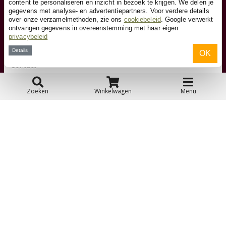
content te personaliseren en inzicht in bezoek te krijgen. We delen je
gegevens met analyse- en advertentiepartners. Voor verdere details
over onze verzamelmethoden, zie ons
cookiebeleid
. Google verwerkt
ontvangen gegevens in overeenstemming met haar eigen
Klantenservice
privacybeleid
Details
OK
Contact
Zoeken
Winkelwagen
Menu
Over ons
Toyfan BV
Poppenwagen.nl
Waterwinweg 9
7572 PD Oldenzaal
Tel. 0541-228000
Facebook
Instagram
© 2026 Toyfan BV